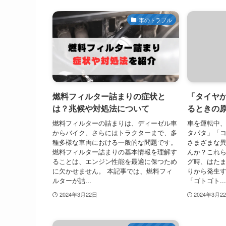
車のトラブル
燃料フィルター詰まりの症状と
「タイヤ
は？兆候や対処法について
るときの
燃料フィルターの詰まりは、ディーゼル車
車を運転中
からバイク、さらにはトラクターまで、多
タパタ」「
種多様な車両における一般的な問題です。
さまざまな
燃料フィルター詰まりの基本情報を理解す
んか？これ
ることは、エンジン性能を最適に保つため
グ時、はた
に欠かせません。 本記事では、燃料フィ
りから発生す
ルターが詰...
「ゴトゴト...
2024年3月22日
2024年3月2