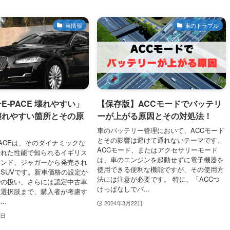
車情報
車のトラブル
E-PACE 壊れやすい」
【保存版】ACCモードでバッテリ
壊れやすい箇所とその原
ーが上がる原因とその対処法！
車のバッテリー管理において、ACCモード
とその影響は避けて通れないテーマです。
PACEは、そのダイナミックな
ACCモード、またはアクセサリーモード
優れた性能で知られるイギリス
は、車のエンジンを起動せずに電子機器を
ランド、ジャガーから発売され
使用できる便利な機能ですが、その使用方
SUVです。新車価格の設定か
法には注意が必要です。 特に、「ACCつ
での扱い、さらには認定中古車
けっぱなしでバ...
入選択肢まで、購入者が考慮す
..
2024年3月22日
2日