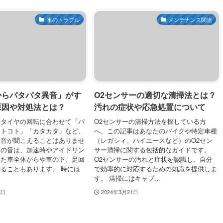
車のトラブル
メンテナンス関連
からパタパタ異音」がす
O2センサーの適切な清掃法とは？
原因や対処法とは？
汚れの症状や応急処置について
、タイヤの回転に合わせて「パ
O2センサーの清掃方法を探している方
コトコト」「カタカタ」など、
へ、この記事はあなたのバイクや特定車種
異音が聞こえることはありませ
（レガシィ、ハイエースなど）のO2セン
らの音は、加速時やアイドリン
サー清掃に関する包括的なガイドです。
また車全体からや車の下、足回
O2センサーの汚れと症状を認識し、自分
ることもあります。 時には
で効率的に対応するための知識を提供しま
す。 清掃にはキャブ...
2日
2024年3月21日