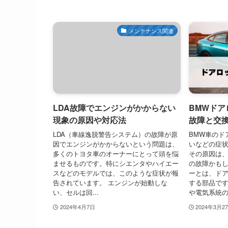
メンテナンス関連
LDA故障でエンジンがかからない
BMWド
現象の原因や対応法
故障と交
LDA（車線逸脱警告システム）の故障が原
BMW車のド
因でエンジンがかからないという問題は、
いなどの症
多くのトヨタ車のオーナーにとって頭を悩
その原因は
ませるものです。特にシエンタやハイエー
の故障かもし
スなどのモデルでは、このような症状が報
ーとは、ド
告されています。 エンジンが始動しな
する部品で
い、セルは回...
や電気系統の.
2024年4月7日
2024年3月2