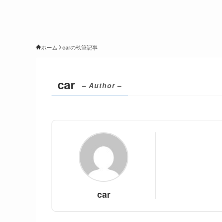
ホーム
carの執筆記事
car
– Author –
car