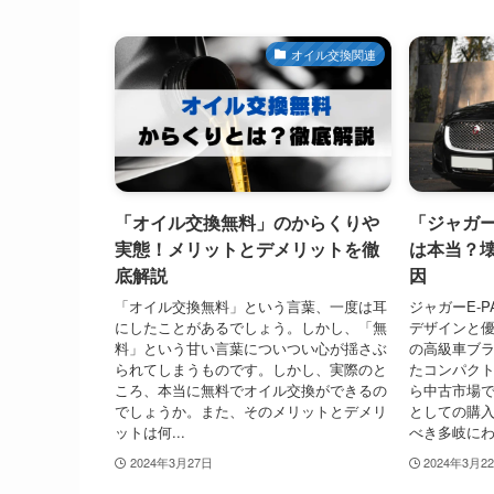
オイル交換関連
「オイル交換無料」のからくりや
「ジャガー
実態！メリットとデメリットを徹
は本当？
底解説
因
「オイル交換無料」という言葉、一度は耳
ジャガーE-
にしたことがあるでしょう。しかし、「無
デザインと
料」という甘い言葉についつい心が揺さぶ
の高級車ブ
られてしまうものです。しかし、実際のと
たコンパクト
ころ、本当に無料でオイル交換ができるの
ら中古市場
でしょうか。また、そのメリットとデメリ
としての購
ットは何...
べき多岐にわ.
2024年3月27日
2024年3月2