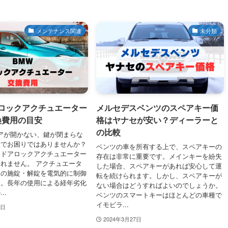
メンテナンス関連
未分類
アロックアクチュエーター
メルセデスベンツのスペアキー価
換費用の目安
格はヤナセが安い？ディーラーと
の比較
アが開かない、鍵が閉まらな
状でお困りではありませんか？
ベンツの車を所有する上で、スペアキーの
、ドアロックアクチュエーター
存在は非常に重要です。メインキーを紛失
れません。 アクチュエータ
した場合、スペアキーがあれば安心して運
アの施錠・解錠を電気的に制御
転を続けられます。しかし、スペアキーが
す。長年の使用による経年劣化
ない場合はどうすればよいのでしょうか。
..
ベンツのスマートキーはほとんどの車種で
イモビラ...
7日
2024年3月27日