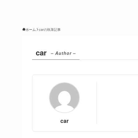
ホーム
carの執筆記事
car
– Author –
car