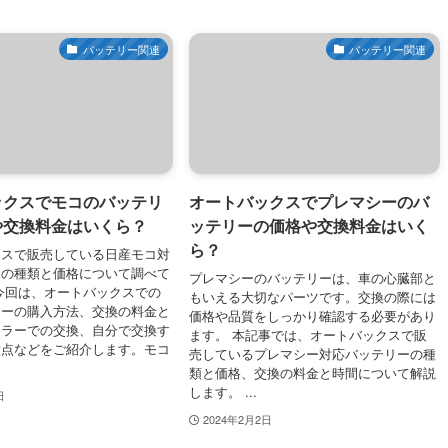
バッテリー関連
バッテリー関連
ックスでモコのバッテリ
オートバックスでプレマシーのバ
や交換料金はいくら？
ッテリーの価格や交換料金はいく
ら？
クスで販売している日産モコ対
ーの種類と価格について調べて
プレマシーのバッテリーは、車の心臓部と
今回は、オートバックスでの
もいえる大切なパーツです。交換の際には
リーの購入方法、交換の料金と
価格や品質をしっかり確認する必要があり
ーラーでの交換、自分で交換す
ます。 本記事では、オートバックスで販
意点などをご紹介します。モコ
売しているプレマシー対応バッテリーの種
類と価格、交換の料金と時間について解説
します。 ...
日
2024年2月2日