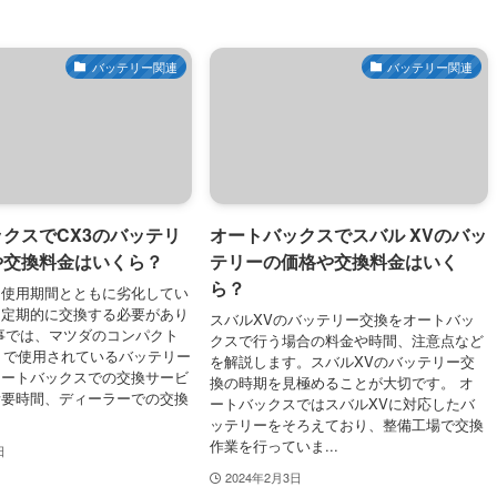
バッテリー関連
バッテリー関連
クスでCX3のバッテリ
オートバックスでスバル XVのバッ
や交換料金はいくら？
テリーの価格や交換料金はいく
ら？
は使用期間とともに劣化してい
、定期的に交換する必要があり
スバルXVのバッテリー交換をオートバッ
事では、マツダのコンパクト
クスで行う場合の料金や時間、注意点など
3」で使用されているバッテリー
を解説します。スバルXVのバッテリー交
オートバックスでの交換サービ
換の時期を見極めることが大切です。 オ
所要時間、ディーラーでの交換
ートバックスではスバルXVに対応したバ
ッテリーをそろえており、整備工場で交換
作業を行っていま...
日
2024年2月3日