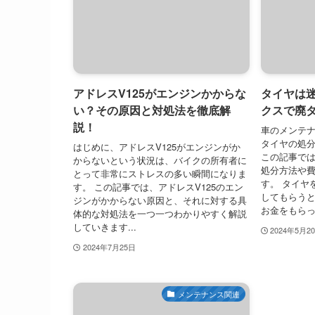
アドレスV125がエンジンかからな
タイヤは
い？その原因と対処法を徹底解
クスで廃
説！
車のメンテ
タイヤの処
はじめに、アドレスV125がエンジンがか
この記事で
からないという状況は、バイクの所有者に
処分方法や
とって非常にストレスの多い瞬間になりま
す。 タイヤ
す。 この記事では、アドレスV125のエン
してもらう
ジンがかからない原因と、それに対する具
お金をもらっ.
体的な対処法を一つ一つわかりやすく解説
していきます...
2024年5月2
2024年7月25日
メンテナンス関連