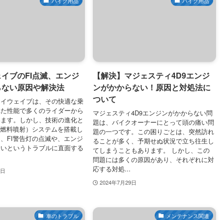
バイク用品
バイク用品
イブのFI点滅、エンジ
【解決】マジェスティ4D9エンジ
らない原因や解決法
ンがかからない！原因と対処法に
ついて
カイウェイブは、その快適な乗
れた性能で多くのライダーから
マジェスティ4D9エンジンがかからない問
います。しかし、技術の進化と
題は、バイクオーナーにとって頭の痛い問
（燃料噴射）システムを搭載し
題の一つです。この困りごとは、突然訪れ
、FI警告灯の点滅や、エンジ
ることが多く、予期せぬ状況で立ち往生し
ないというトラブルに直面する
てしまうこともあります。 しかし、この
問題には多くの原因があり、それぞれに対
応する対処...
0日
2024年7月29日
車のトラブル
メンテナンス関連