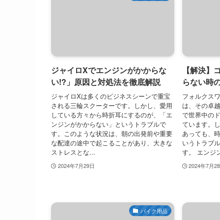
ジャイロXでエンジンがかからな
【解決】
い!?」原因と対処法を徹底解説
らない時
ジャイロXは多くのビジネスシーンで重宝
フォルクスワ
される三輪スクーターです。しかし、愛用
は、その卓
している方々から時折耳にするのが、「エ
で世界中の
ンジンがかからない」というトラブルで
ています。
す。このような状況は、朝の出発前や重要
あっても、
な配達の途中で起こることがあり、大きな
いうトラブ
ストレスとな...
す。 エンジン.
2024年7月29日
2024年7月2
バイク用品