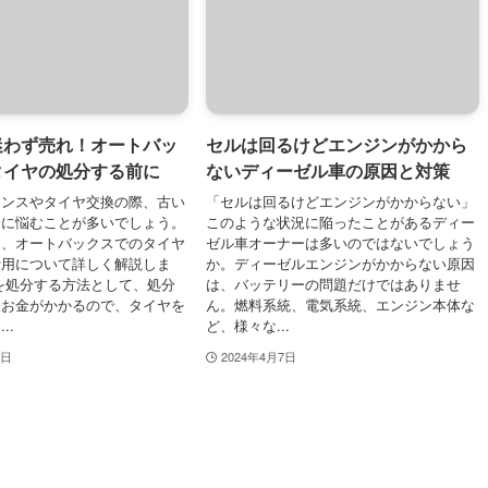
迷わず売れ！オートバッ
セルは回るけどエンジンがかから
タイヤの処分する前に
ないディーゼル車の原因と対策
ナンスやタイヤ交換の際、古い
「セルは回るけどエンジンがかからない」
分に悩むことが多いでしょう。
このような状況に陥ったことがあるディー
は、オートバックスでのタイヤ
ゼル車オーナーは多いのではないでしょう
費用について詳しく解説しま
か。ディーゼルエンジンがかからない原因
を処分する方法として、処分
は、バッテリーの問題だけではありませ
とお金がかかるので、タイヤを
ん。燃料系統、電気系統、エンジン本体な
..
ど、様々な...
0日
2024年4月7日