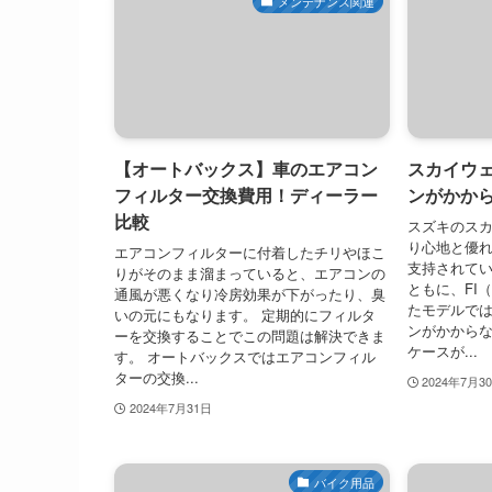
メンテナンス関連
【オートバックス】車のエアコン
スカイウェ
フィルター交換費用！ディーラー
ンがかか
比較
スズキのス
り心地と優
エアコンフィルターに付着したチリやほこ
支持されて
りがそのまま溜まっていると、エアコンの
ともに、FI
通風が悪くなり冷房効果が下がったり、臭
たモデルでは
いの元にもなります。 定期的にフィルタ
ンがかから
ーを交換することでこの問題は解決できま
ケースが...
す。 オートバックスではエアコンフィル
ターの交換...
2024年7月3
2024年7月31日
バイク用品