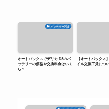
関連
バッテリー関連
トレッ
オートバックスでデリカ D5のバ
【オートバックス】ミ
ッテリーの価格や交換料金はいく
イル交換工賃について
ら？