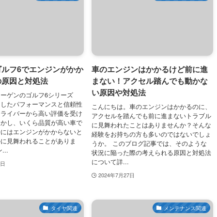
ゴルフ6でエンジンがかか
車のエンジンはかかるけど前に進
の原因と対処法
まない！アクセル踏んでも動かな
い原因や対処法
ーゲンのゴルフ6シリーズ
越したパフォーマンスと信頼性
こんにちは。車のエンジンはかかるのに、
ドライバーから高い評価を受け
アクセルを踏んでも前に進まないトラブル
しかし、いくら品質が高い車で
に見舞われたことはありませんか？そんな
時にはエンジンがかからないと
経験をお持ちの方も多いのではないでしょ
ルに見舞われることがありま
うか。 このブログ記事では、そのような
..
状況に陥った際の考えられる原因と対処法
について詳...
8日
2024年7月27日
タイヤ関連
メンテナンス関連