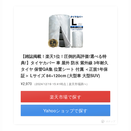
【雑誌掲載！楽天1位！圧倒的高評価!選べる特
典!】タイヤカバー 車 屋外 防水 紫外線 3年耐久
タイヤ 保管QA集 位置シート 付属 ＜正規1年保
証＞ Lサイズ 84×120cm (大型車 大型SUV)
¥2,970
（2024/12/19 15:41時点 | 楽天市場調べ）
楽天市場で探す
Yahooショップで探す
ポチップ