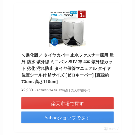
＼進化版／ タイヤカバー 止水ファスナー採用 屋
外 防水 紫外線 ミニバン SUV 車 4本 紫外線カッ
ト 劣化 汚れ防止 タイヤ保管マニュアル タイヤ
位置シール付 Mサイズ [ゼロキーパー] [直径約
73cm×高さ110cm]
¥2,980
（2026/06/24 02:12時点 | 楽天市場調べ）
楽天市場で探す
Yahooショップで探す
ポチップ