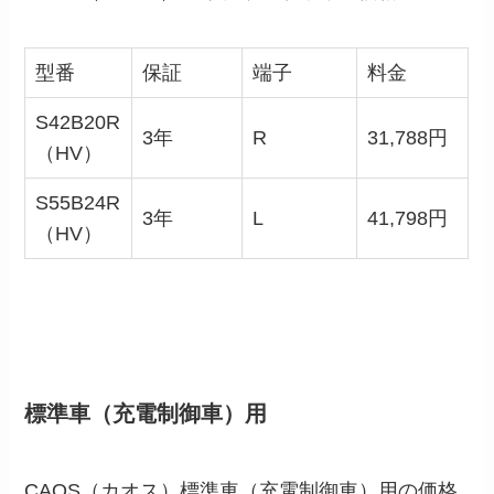
型番
保証
端子
料金
S42B20R
3年
R
31,788円
（HV）
S55B24R
3年
L
41,798円
（HV）
標準車（充電制御車）用
CAOS（カオス）
標準車（充電制御車）用
の価格