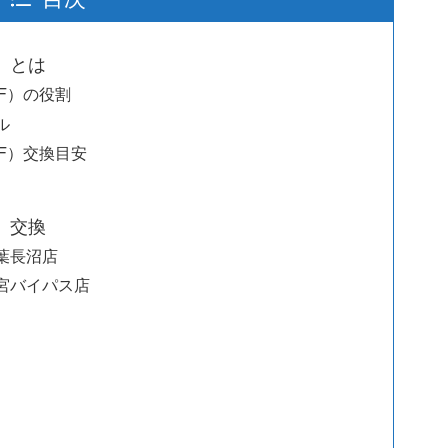
）とは
F）の役割
ル
F）交換目安
）交換
葉長沼店
宮バイパス店